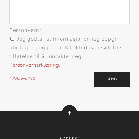
Personvern
*
Jeg godtar at informasjonen jeg oppgir,
blir lagret, og jeg gir K.I.N Industrieschilder
tillatelse til å kontakte meg.
Personvernerklæring
.
* Påkrevd felt